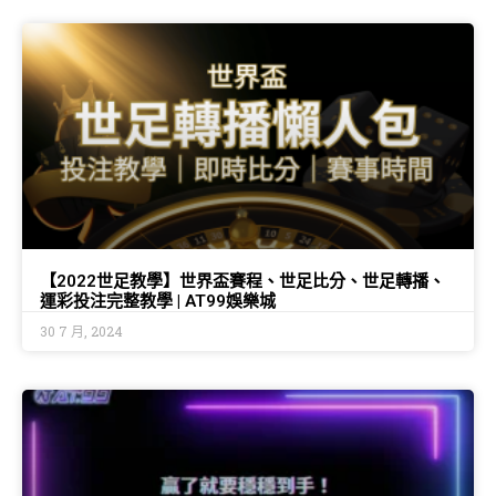
【2022世足教學】世界盃賽程、世足比分、世足轉播、
運彩投注完整教學 | AT99娛樂城
30 7 月, 2024