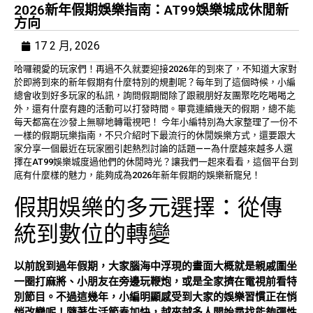
2026新年假期娛樂指南：AT99娛樂城成休閒新
方向
17 2 月, 2026
哈囉親愛的玩家們！再過不久就要迎接2026年的到來了，不知道大家對
於即將到來的新年假期有什麼特別的規劃呢？每年到了這個時候，小編
總會收到好多玩家的私訊，詢問假期間除了跟親朋好友團聚吃吃喝喝之
外，還有什麼有趣的活動可以打發時間。畢竟連續幾天的假期，總不能
每天都窩在沙發上無聊地轉電視吧！ 今年小編特別為大家整理了一份不
一樣的假期玩樂指南，不只介紹时下最流行的休閒娛樂方式，還要跟大
家分享一個最近在玩家圈引起熱烈討論的話題——為什麼越來越多人選
擇在AT99娛樂城度過他們的休閒時光？讓我們一起來看看，這個平台到
底有什麼樣的魅力，能夠成為2026年新年假期的娛樂新寵兒！
假期娛樂的多元選擇：從傳
統到數位的轉變
以前說到過年假期，大家腦海中浮現的畫面大概就是親戚圍坐
一圈打麻將、小朋友在旁邊玩鞭炮，或是全家擠在電視前看特
別節目。不過這幾年，小編明顯感受到大家的娛樂習慣正在悄
悄改變呢！隨著生活節奏加快，越來越多人開始尋找能夠彈性