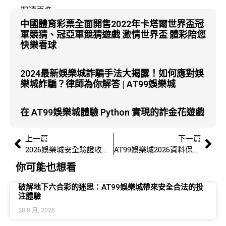
閱讀更多
中國體育彩票全面開售2022年卡塔爾世界盃冠
軍競猜、冠亞軍競猜遊戲 激情世界盃 體彩陪您
快樂看球
2024最新娛樂城詐騙手法大揭露！如何應對娛
樂城詐騙？律師為你解答 | AT99娛樂城
在 AT99娛樂城體驗 Python 實現的詐金花遊戲
上一篇
下一篇
2026娛樂城安全驗證收不到？AT99娛樂城解析簡訊與信箱攔截問題
AT99娛樂城2026資料保護政策解析：玩家資訊安全
你可能也想看
破解地下六合彩的迷思：AT99娛樂城帶來安全合法的投
注體驗
28 8 月, 2025