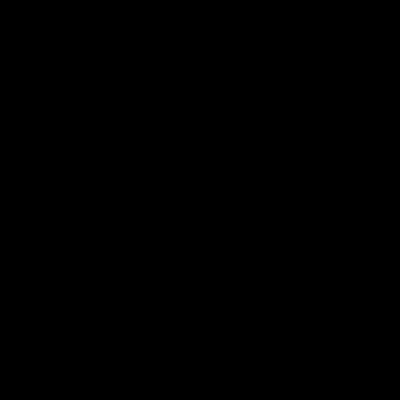
更好，因為它擁有更好的安全措施、更先進的技術和更好
的客戶服務。