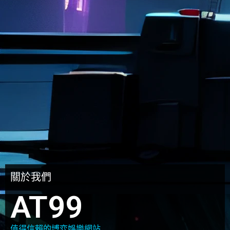
關於我們
AT99
值得信賴的博弈娛樂網站