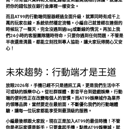
術，
所有個人資料和交易紀錄都受到最高規格的保護
，就像是
把你的錢包放在銀行金庫裡一樣安全。
而且AT99的行動端伺服器經過全面升級，就算同時有成千上
萬的玩家在線，系統依然穩定流暢。小編自己就曾經在連假的
時候玩了一整天，完全沒遇到過lag或斷線的情況。再加上我
們24小時的客服團隊隨時待命，只要你遇到任何問題，不管是
半夜還是清晨，都能立刻找到專人協助，讓大家玩得開心又安
心！
未來趨勢：行動端才是王道
放眼2026年，手機已經不只是通訊工具，更是我們生活中不
可或缺的娛樂中心。從社群媒體、影音平台到遊戲娛樂，
行動
端的便利性正在改變每個人的習慣
。而AT99娛樂城作為業界
的領導品牌，當然要走在最前面，不斷優化我們的行動端體
驗，讓每一位玩家都能享受到最頂級的服務。
小編最後想跟大家說，現在正是加入AT99的最佳時機！不管
你是老玩家還是新手，只要拿起手機，點進AT99娛樂城，就