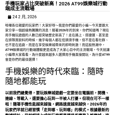
手機玩家占比突破新高！2026 AT99娛樂城行動
端成主流戰場
24 2 月, 2026
哈囉各位親愛的玩家們！大家好呀～我是你們最愛的小編～今天要跟大
家分享一個超級熱騰騰的消息！隨著2026年的到來，你們知道嗎？現在
用手機玩遊戲的人數已經突破歷史新高了！走在路上、搭捷運、甚至是
在排隊買飲料的時候，幾乎每個人都在低頭滑手機，但不是在看社群、
也不是在追劇，而是在享受娛樂城帶來的即時刺激！而這股熱潮中，
AT99娛樂城的行動端體驗更是成為了大家心目中的主流戰場，今天就讓
小編帶大家看看，為什麼越來越多人選擇用手機直接開玩，為什麼AT99
會是你們的最佳選擇！
手機娛樂的時代來臨：隨時
隨地都能玩
以前我們總覺得，要玩娛樂城遊戲一定要坐在電腦前，開機、
連線、等載入，還要擔心玩到一半被人打擾。但現在可不一樣
啦！隨著手機性能越來越強，網路速度越來越快，
2026年的
玩家們早就已經習慣「走到哪、玩到哪」的模式
。根據最新的