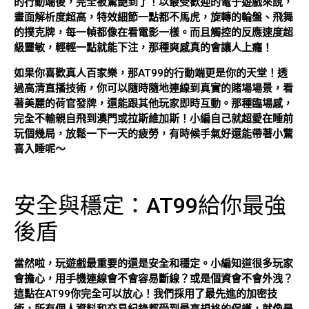
的行動端後，完全被驚艷到了！以最受歡迎的電子遊戲來說，
畫面解析度超高，特效細節一點都不馬虎
，旋轉的輪盤、飛舞
的撲克牌，每一幀都像在看電影一樣。而且觸控的反應速度超
級靈敏，輕輕一點就能下注，那種爽感真的會讓人上癮！
如果你喜歡真人百家樂，那AT99的行動端更是你的天堂！透
過高清直播技術，你可以隨時隨地連線到真實的賭場場景，看
著美麗的荷官發牌，還能跟其他玩家即時互動。
那種臨場感，
完全不輸親自飛到澳門或拉斯維加斯
！小編自己就超愛在睡前
玩個幾局，放鬆一下一天的疲勞，有時候手氣好還能帶著小驚
喜入睡呢～
安全與穩定：AT99給你最強
後盾
當然啦，玩遊戲最重要的還是安全和穩定。小編知道很多玩家
會擔心，用手機連線會不會容易斷線？或是個資會不會外洩？
這點在AT99你完全可以放心！我們採用了最先進的加密技