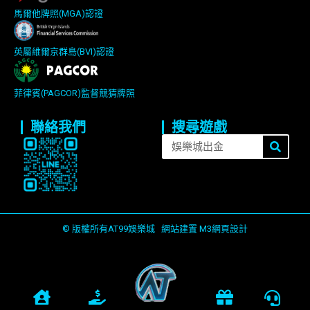
馬爾他牌照(MGA)認證
英屬維爾京群島(BVI)認證
菲律賓(PAGCOR)監督競猜牌照
聯絡我們
搜尋遊戲
© 版權所有
AT99娛樂城
網站建置 M3網頁設計