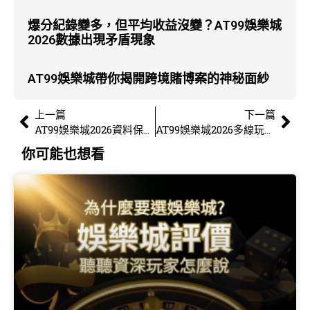
爆分紀錄變多，但平均收益沒變？AT99娛樂城
2026數據出現矛盾現象
AT99娛樂城帶你揭開跨境賭博案的神秘面紗
上一篇
下一篇
AT99娛樂城2026資料保護政策解析：玩家資訊安全
AT99娛樂城2026多線玩法與243線差在哪？老玩家教你怎麼選才不吃虧
你可能也想看