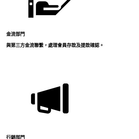
金流部門
與第三方金流聯繫，處理會員存款及提款確認。
行銷部門