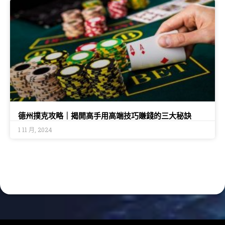
德州撲克攻略｜揭開高手用高端技巧賺錢的三大秘訣
1 11 月, 2024