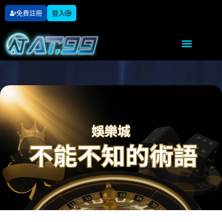
免費註冊
登入