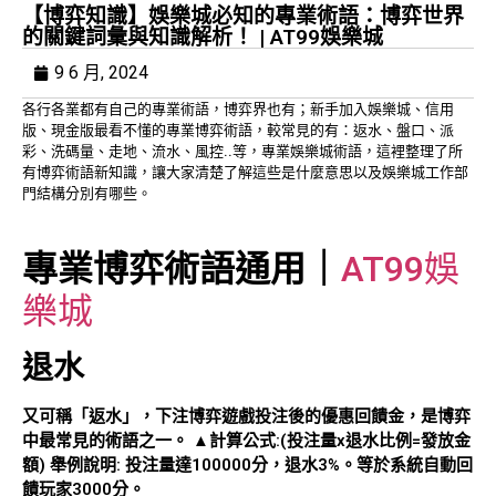
【博弈知識】娛樂城必知的專業術語：博弈世界
的關鍵詞彙與知識解析！ | AT99娛樂城
9 6 月, 2024
各行各業都有自己的專業術語，博弈界也有；新手加入娛樂城、信用
版、現金版最看不懂的專業博弈術語，較常見的有：返水、盤口、派
彩、洗碼量、走地、流水、風控..等，專業娛樂城術語，這裡整理了所
有博弈術語新知識，讓大家清楚了解這些是什麼意思以及娛樂城工作部
門結構分別有哪些。
專業博弈術語通用｜
AT99娛
樂城
退水
又可稱「返水」，下注博弈遊戲投注後的優惠回饋金，是博弈
中最常見的術語之一。 ▲計算公式:(投注量x退水比例=發放金
額) 舉例說明: 投注量達100000分，退水3%。等於系統自動回
饋玩家3000分。