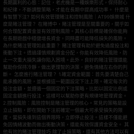
長期贏利的心態：記住，老虎機是一種娛樂形式，保持耐心
和紀律，不斷調整策略，才能在長期中提高成功率。 什麼是
有智慧下注? 如何有效管理賭注和控制風險｜AT99娛樂城 什
麼是賭注管理？ 在賭博中，賭注管理是至關重要的，關乎如
何合理配置資金並有效控制風險。其核心目標是確保你能夠
在長期遊戲中穩健增長資金，同時盡可能降低損失的風險。
為什麼賭注管理如此重要？ 賭注管理有助於避免過度投注和
衝動下注。透過謹慎規劃資金分配，你能有效降低風險，防
止一次重大損失讓你陷入困境。此外，良好的賭注管理還能
幫助你保持冷靜，做出更理智的決策，避免情緒左右你的判
斷。 怎麼進行賭注管理？ 1.確定資金範圍：首先要清楚自己
能承擔的風險，並根據這一範圍設定下注上限。確定每次的
投注金額，並遵循一個固定的下注策略，比如以固定比例或
固定金額進行投注，這樣可以幫助你更有規律地管理資金。
2.控制風險：風險控制是賭注管理的核心。常見的策略是設
立止損點，即在開始下注前確定一個最大可承受損失的限
度，當損失達到這個界限時，立即停止投注。這樣不僅能避
免因情緒波動而做出衝動決策，還能有效保護資金安全。 其
他有效的賭注管理技巧 除了止損策略，還有其他方法可以有