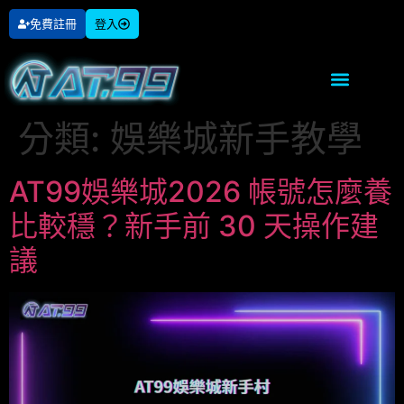
免費註冊
登入
分類:
娛樂城新手教學
AT99娛樂城2026 帳號怎麼養
比較穩？新手前 30 天操作建
議