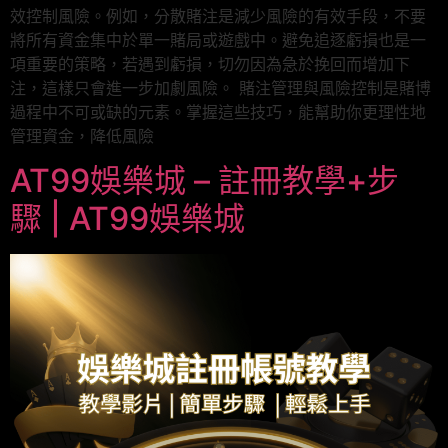
效控制風險。例如，分散賭注是減少風險的有效手段，不要
將所有資金集中於單一賭局或遊戲中。避免追逐虧損也是一
項重要的策略，若遇到虧損，切勿因為急於挽回而增加下
注，這樣只會進一步加劇風險。 賭注管理與風險控制是賭博
過程中不可或缺的元素。掌握這些技巧，能幫助你更理性地
管理資金，降低風險
AT99娛樂城 – 註冊教學+步
驟 | AT99娛樂城