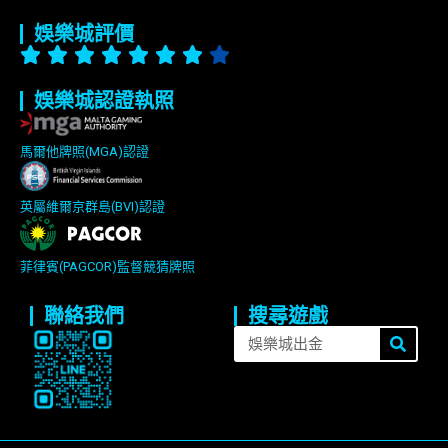
娛樂城評價
娛樂城認證執照
馬爾他牌照(MGA)認證
英屬維爾京群島(BVI)認證
菲律賓(PAGCOR)監督競猜牌照
聯絡我們
搜尋遊戲