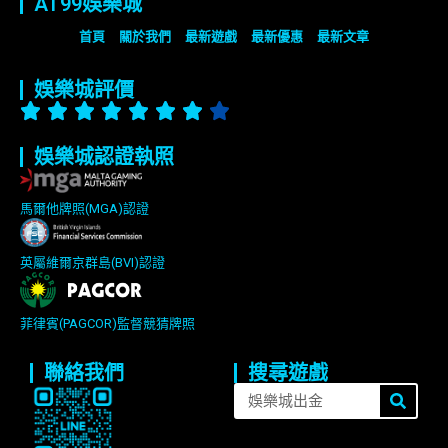
AT99娛樂城
首頁
關於我們
最新遊戲
最新優惠
最新文章
娛樂城評價
娛樂城認證執照
馬爾他牌照(MGA)認證
英屬維爾京群島(BVI)認證
菲律賓(PAGCOR)監督競猜牌照
聯絡我們
搜尋遊戲