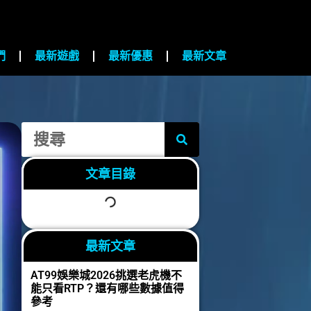
們
最新遊戲
最新優惠
最新文章
文章目錄
最新文章
AT99娛樂城2026挑選老虎機不
能只看RTP？還有哪些數據值得
參考