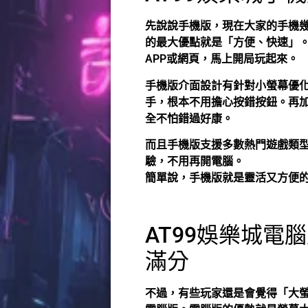
先說說手機版，現在大家的手機
的最大優點就是「
方便、快速
」
APP或網頁，馬上開局玩起來。
手機版介面設計有針對小螢幕優
手，根本不用擔心按錯按鈕。再
全不怕錯過好康。
而且手機版支援多數熱門遊戲類
驗，不用再開電腦。
簡單說，手機版就是
靈活又方便
AT99娛樂城電
滿分
不過，有些玩家還是會覺得「大螢