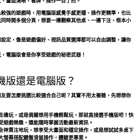
大、畫面清晰，看牌、操作一目了然。
比較強的遊戲時，用電腦版感覺手感更穩、操作更精準，也比
能同時開多個分頁，想要一邊觀察其他桌、一邊下注，根本小
和設定，像是遊戲偏好、視訊品質選擇都可以自由調整，讓你
玩，電腦版會是你享受遊戲的秘密武器！
機版還是電腦版？
朋友要怎麼挑選比較適合自己呢？其實不用太複雜，先想想你
走邊玩，或是偶爾想用手機輕鬆玩，那就直接選
手機版
吧！快
受遊戲樂趣，還能隨時掌握活動最新資訊。
全神貫注地玩，想享受大畫面和穩定操作，或是想試試多桌下
大螢幕搭配鍵盤滑鼠操作，體驗更專業。