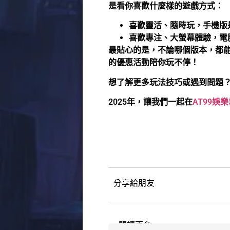
是看你喜歡什麼樣的遊戲方式：
喜歡靈活、隨時玩，手機版
喜歡專注、大螢幕體驗，電
最貼心的是，不論哪個版本，都能
的優惠活動陪你玩不停！
想了解更多玩法技巧或遇到問題
2025年，讓我們一起在
AT99娛
分享給朋友
閱讀更多