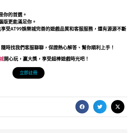
是你的首選。
腦版更能滿足你。
享受AT99娛樂城完善的遊戲品質和客服服務，還有源源不斷
？隨時找我們客服聊聊，保證熱心解答、幫你順利上手！
樂城
開心玩，贏大獎，享受超棒遊戲時光吧！
立即註冊