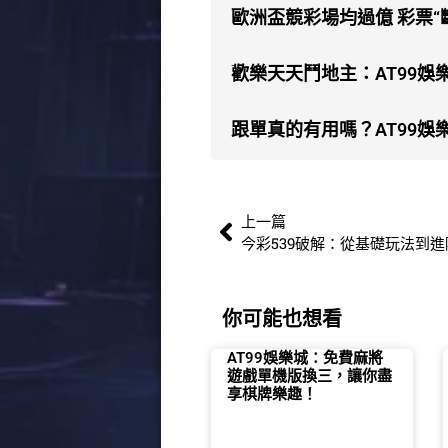
歐洲盃競彩場均過億 彩票“
歡樂天天鬥地主：AT99
跟單真的有用嗎？AT99娛樂
上一篇
你可能也想看
AT99娛樂城：免費麻將
遊戲單機版換三，讓你盡
享棋牌樂趣！