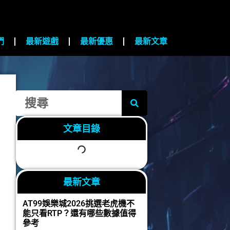
們
最新遊戲
最新優惠
最新文章
文章目錄
最新文章
AT99娛樂城2026挑選老虎機不
能只看RTP？還有哪些數據值得
參考