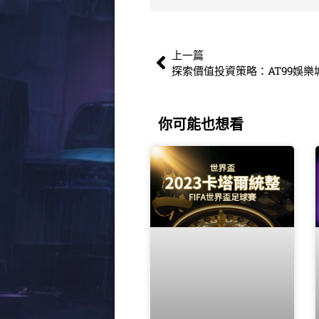
上一篇
你可能也想看