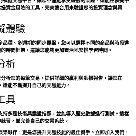
級的模擬交易平台，讓您不僅能享受遊戲的樂趣，還能在模擬中
承擔資金風險的工具，完美適合用來驗證您的投資理念與策
擬體驗
持多品種、多週期的同步覆盤，您可以選擇不同的商品與時段進
義的時間框架，這讓您能夠更加靈活地安排學習時間。
分析
並分析您的每筆交易，提供詳細的贏利與虧損報告，讓您在
戲，還能不斷提升自己的交易能力。
工具
具支持多種技術與震盪指標，並能導入歷史數據進行測試。這樣
中練習，並完善自己的交易系統。
的娛樂夥伴，更是您提升交易技能的最佳幫手。立即加入我們，