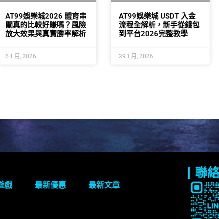
AT99娛樂城2026 體育串
AT99娛樂城 USDT 入金
關真的比較好賺嗎？風險
流程全解析，新手從錢包
放大效果與真實勝率解析
到平台2026完整教學
6 1 月, 2026
29 1 月, 2026
聯
遊戲
最新優惠
最新文章