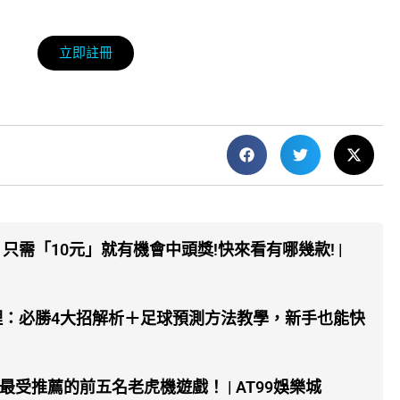
立即註冊
只需「10元」就有機會中頭獎!快來看有哪幾款! |
整理：必勝4大招解析＋足球預測方法教學，新手也能快
最受推薦的前五名老虎機遊戲！ | AT99娛樂城