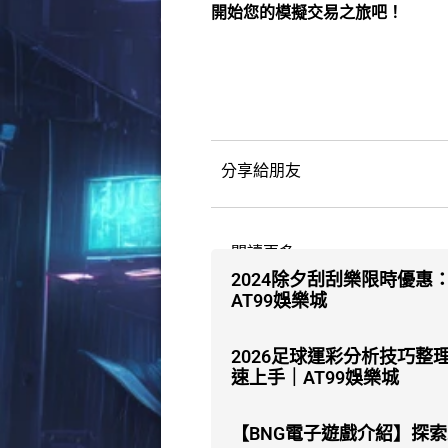
開始您的模擬交易之旅吧！
分享給朋友
閱讀更多
2024除夕刮刮樂限時優惠：
AT99娛樂城
2026足球運彩分析技巧
速上手｜AT99娛樂城
【BNG電子遊戲介紹】探索