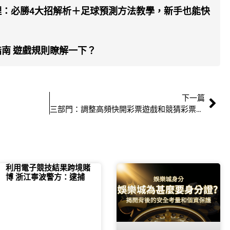
整理：必勝4大招解析＋足球預測方法教學，新手也能快
指南 遊戲規則瞭解一下？
下一篇
三部門：調整高頻快開彩票遊戲和競猜彩票遊戲規則
利用電子競技結果跨境賭
博 浙江寧波警方：逮捕