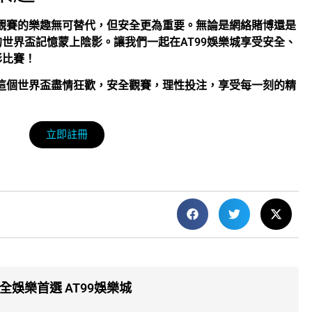
，觀賽的樂趣無可替代，但安全更為重要。無論是網絡賭博還是
世界盃記憶蒙上陰影。讓我們一起在AT99娛樂城享受安全、
彩比賽！
在這個世界盃盡情狂歡，安全觀賽，理性投注，享受每一刻的精
立即註冊
娛樂首選 AT99娛樂城