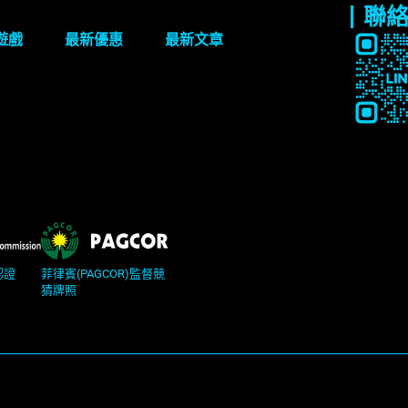
聯
遊戲
最新優惠
最新文章
菲律賓(PAGCOR)監督競
認證
猜牌照