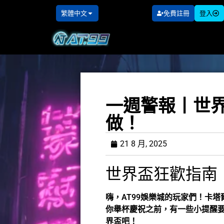
繁體中文
免費註冊
登入
一週警報丨世
做！
21 8 月, 2025
世界盃狂歡指南
嗨，AT99娛樂城的玩家們！卡
你舉杯慶祝之前，有一些小提醒要
界盃吧！