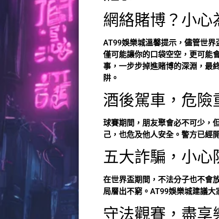
網絡賭博？小心
AT99娛樂城溫馨提示，儘管世
僅可能讓你的口袋空空，更可能會
事，一步步掉進賭博的深淵，最終
阱。
酒後駕車，危險
球賽期間，朋友聚會必不可少，但
己，也危及他人安全。警方已經
五大詐騙，小心
在世界盃期間，不法分子也不會
局層出不窮。AT99娛樂城建議
守法觀賽，盡享