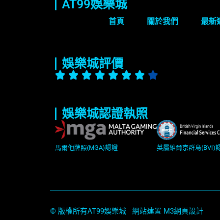
AT99娛樂城
首頁
關於我們
最新
娛樂城評價
娛樂城認證執照
馬爾他牌照(MGA)認證
英屬維爾京群島(BVI)
© 版權所有
AT99娛樂城
網站建置 M3網頁設計