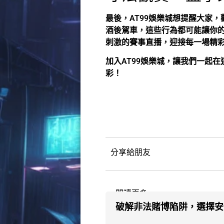
最後，AT99娛樂城想提醒大家
酒後駕車，這些行為都可能讓你的
刺激的賽事直播，迎接每一場精
加入AT99娛樂城，讓我們一起
彩！
分享給朋友
閱讀更多
破解非法賭博陷阱，選擇安全