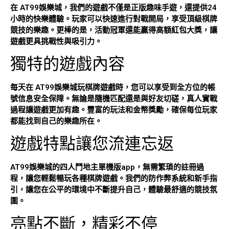
在 AT99娛樂城，我們的遊戲不僅是正版趣味手遊，還提供24
小時的快樂體驗。玩家可以快速進行對戰開局，享受頂級棋牌
競技的樂趣。更棒的是，活動冠軍還能贏得高額紅包大獎，讓
遊戲更具挑戰性與吸引力。
獨特的遊戲內容
每天在 AT99娛樂城玩棋牌遊戲時，您可以享受到全方位的帳
號信息安全保障。無論是隨機匹配還是與好友切磋，真人實戰
過程讓遊戲更加有趣。豐富的玩法和金幣獎勵，確保每位玩家
都能找到自己的樂趣所在。
遊戲特點讓您流連忘返
AT99娛樂城的四人鬥地主單機版app，無需繁瑣的註冊過
程，讓您輕鬆暢玩各種棋牌遊戲。我們的防作弊系統和新手指
引，讓您在公平的環境中不斷提升自己，體驗最舒適的競技氛
圍。
亮點不斷，精彩不停