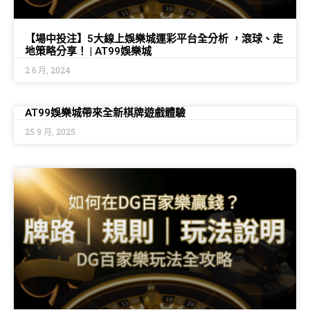
【場中投注】5大線上娛樂城運彩平台全分析 ，滾球、走
地策略分享！ | AT99娛樂城
2 6 月, 2024
AT99娛樂城帶來全新棋牌遊戲體驗
25 9 月, 2025