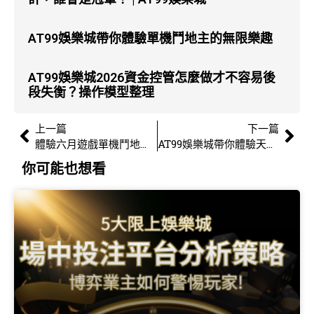
AT99娛樂城帶你體驗單機鬥地主的無限樂趣
AT99娛樂城2026資金控管怎麼做才不容易後
段失衡？操作模型整理
上一篇
下一篇
體驗六月遊戲單機鬥地主老版本的無限樂趣，AT99娛樂城讓你輕鬆掌握遊戲
AT99娛樂城帶你體驗天天格鬥單機版的刺激冒險
你可能也想看