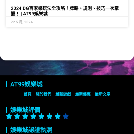
2024 DG百家樂玩法全攻略！牌路、規則、技巧一次掌
握！ | AT99娛樂城
22 5 月, 2024
AT99娛樂城
首頁
關於我們
最新遊戲
最新優惠
最新文章
娛樂城評價
娛樂城認證執照