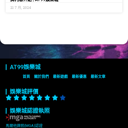
21 7 月, 2024
AT99娛樂城
首頁
關於我們
最新遊戲
最新優惠
最新文章
娛樂城評價
娛樂城認證執照
馬爾他牌照(MGA)認證