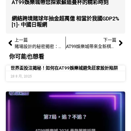
AT99娛樂城帶您探索蘇迪曼杯的精彩時刻
網絡跨境賭球年抽金超萬億 相當於我國GDP2%
[1]- 中國日報網
上一篇
下一篇
賭場設計的秘密揭密：從遊戲式到遊樂場式
AT99娛樂城帶來全新棋牌遊戲體驗
你可能也想看
世界盃投注揭秘！如何在AT99娛樂城避免莊家設計陷阱
28 8 月, 2025