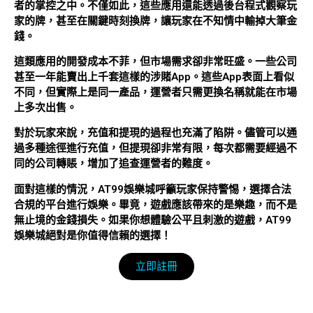
者的掌控之中。不僅如此，這些應用還能透過後台程式觀察玩
家的牌，甚至在關鍵時刻換牌，讓玩家在不知情中輸掉大筆金
錢。
這類應用的開發成本不菲，但市場需求卻非常旺盛。一些公司
甚至一年能賣出上千套這樣的涉賭App。這些App表面上看似
不同，但實際上是同一產品，運營者只需更換名稱就能在市場
上多次出售。
對於玩家來說，充值和提現的過程也充滿了陷阱。儘管可以通
過多種途徑進行充值，但提現卻非常有限，每次都需要經過不
同的公司轉賬，增加了追查運營者的難度。
面對這樣的情況，AT99娛樂城呼籲玩家保持警惕，選擇合法
合規的平台進行娛樂。畢竟，遊戲應該帶來的是樂趣，而不是
無止境的金錢損失。如果你想體驗公平且刺激的遊戲，AT99
娛樂城絕對是你值得信賴的選擇！
立即註冊