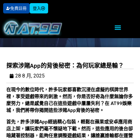
免費註冊
登入
探索涉賭App的背後秘密：為何玩家總是輸？
28 8 月, 2025
在現今的數位時代，許多玩家都喜歡沉浸在虛擬的棋牌世界
裡，享受遊戲帶來的刺激。然而，你是否好奇為什麼無論你多
麼努力，總是感覺自己在這些遊戲中屢屢失利？在 AT99娛樂
城，我們將帶你揭開這些涉賭App背後的祕密。
首先，許多涉賭App經過精心包裝，輕鬆在蘋果或安卓應用商
店上架，讓玩家們毫不懷疑地下載。然而，這些應用的後台卻
暗藏著控制器，能夠任意調整遊戲結果，讓誰贏誰輸都在運營