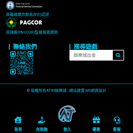
英屬維爾京群島(BVI)認證
菲律賓(PAGCOR)監督競猜牌照
聯絡我們
搜尋遊戲
© 版權所有
AT99娛樂城
網站建置 M3網頁設計
首頁
存取款
登入
優惠
客服