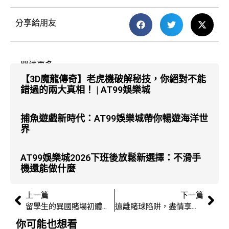
分享給朋友
閱讀更多
【3D魔龍傳奇】老虎機破解秘技，你絕對不能
錯過的兩大真相！ | AT99娛樂城
捕魚遊戲新時代：AT99娛樂城帶你暢遊海洋世
界
AT99娛樂城2026下班後放鬆新選擇：不滑手
機還能做什麼
上一篇
下一篇
留學生的異國賭場初體驗：新加坡的娛樂冒險
遠離賭球陷阱，盡情享受 AT99娛樂城的遊戲樂趣
你可能也想看