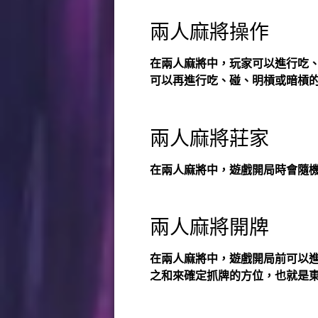
兩人麻將操作
在兩人麻將中，玩家可以進行吃
可以再進行吃、碰、明槓或暗槓
兩人麻將莊家
在兩人麻將中，遊戲開局時會隨
兩人麻將開牌
在兩人麻將中，遊戲開局前可以
之和來確定抓牌的方位，也就是