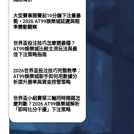
大型賽事開賽前10分鐘下注量暴
衝，2026 AT99娛樂城延遲與賠
率變動觀察
世界盃投注技巧怎麼選最穩？
AT99娛樂城比較主流玩法與最
佳下注策略指南
2026世界盃投注技巧完整教學：
AT99娛樂城新手如何用數據分
析提升勝率與資金控管策略
世界盃小組賽第三輪同時開踢怎
麼判斷？2026 AT99娛樂城解析
「即時比分干擾」下注策略