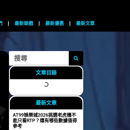
們
最新遊戲
最新優惠
最新文章
文章目錄
最新文章
AT99娛樂城2026挑選老虎機不
能只看RTP？還有哪些數據值得
參考