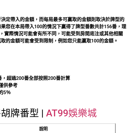
行決定帶入的金額，而每局最多可贏取的金額則取決於牌型的
果您在本局帶入100的情況下贏得了牌型番數共計156番，理
而，實際情況可能會有所不同，可能受到房間底注或其他相關
取的金額可能會受到限制，例如您只能贏取100的金額。
，超過200番全部按照200番計算
僅供參考
的5％
胡牌番型 |
AT99娛樂城
說明