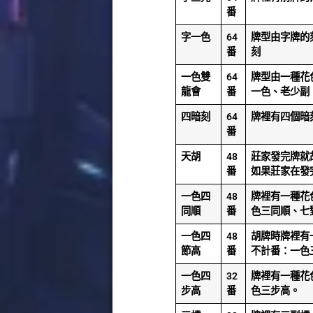
番
字一色
64
牌型由字牌的
番
刻
一色雙
64
牌型由一種花
龍會
番
一色、老少副
四暗刻
64
牌裡有四個暗
番
天胡
48
莊家發完牌就
番
如果莊家在發
一色四
48
牌裡有一種花
同順
番
色三同順、七
一色四
48
胡牌時牌裡有
節高
番
不計番：一色
一色四
32
牌裡有一種花
步高
番
色三步高。