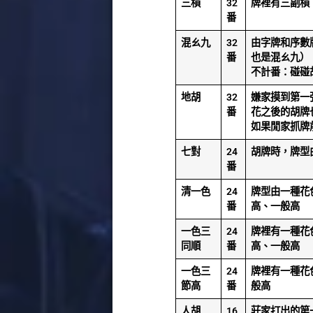
三槓
32
牌裡有三副槓
番
混ㄠ九
32
由字牌和序數
番
也是混ㄠ九）
不計番：碰碰
地胡
32
嫌家摸到第一
番
花之後的胡牌
如果閒家抓牌
七對
24
胡牌時，牌型
番
清一色
24
牌型由一種花
番
高、一般高
一色三
24
牌裡有一種花
同順
番
高、一般高
一色三
24
牌裡有一種花
節高
番
般高
人胡
16
莊家打出的第