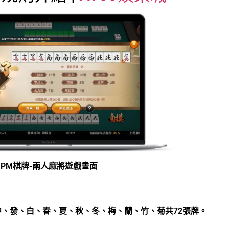
PM棋牌-兩人麻將遊戲畫面
、發、白、春、夏、秋、冬、梅、蘭、竹、菊共72張牌。