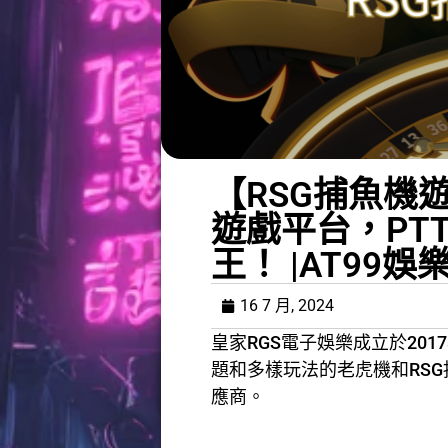
【RSG捕魚機
遊戲平台，PT
王！ |AT99娛
16 7 月, 2024
皇家RGS電子娛樂成立於20
題和多樣玩法的老虎機和RS
應商。