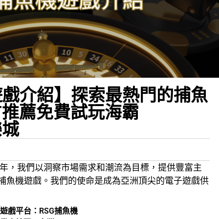
遊戲介紹】探索最熱門的捕魚
T推薦免費試玩海霸
樂城
17年，我們以洞察市場需求和潮流為目標，提供豐富主
G捕魚機遊戲。我們的使命是成為亞洲頂尖的電子遊戲供
遊戲平台：RSG捕魚機