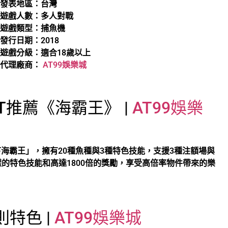
發表地區：台灣
遊戲人數：多人對戰
遊戲類型：捕魚機
發行日期：2018
遊戲分級：適合18歲以上
代理廠商：
AT99娛樂城
T推薦《海霸王》 |
AT99娛樂
下海霸王」，擁有20種魚種與3種特色技能，支援3種注額場與
的特色技能和高達1800倍的獎勵，享受高倍率物件帶來的樂
特色 |
AT99娛樂城