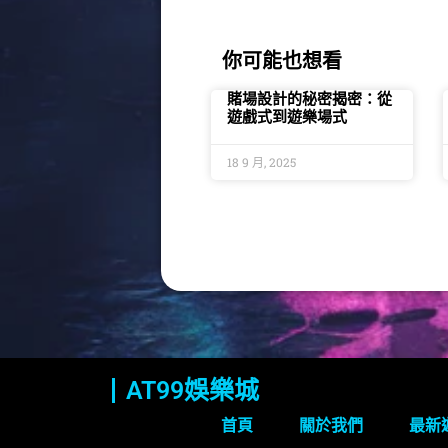
你可能也想看
賭場設計的秘密揭密：從
遊戲式到遊樂場式
18 9 月, 2025
AT99娛樂城
首頁
關於我們
最新