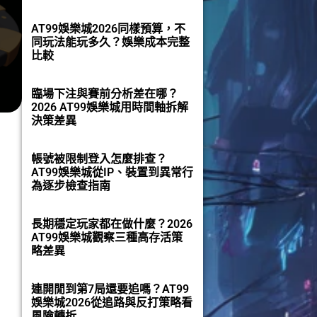
AT99娛樂城2026同樣預算，不
同玩法能玩多久？娛樂成本完整
比較
臨場下注與賽前分析差在哪？
2026 AT99娛樂城用時間軸拆解
決策差異
帳號被限制登入怎麼排查？
AT99娛樂城從IP、裝置到異常行
為逐步檢查指南
長期穩定玩家都在做什麼？2026
AT99娛樂城觀察三種高存活策
略差異
連開閒到第7局還要追嗎？AT99
娛樂城2026從追路與反打策略看
風險轉折