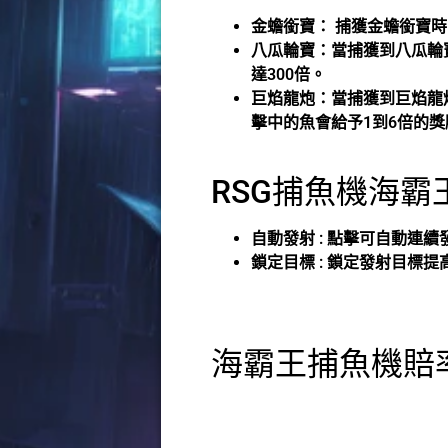
金蟾銜寶
： 捕獲金蟾銜寶時
八瓜輪寶
：當捕獲到八瓜輪
達300倍。
巨焰龍炮
：當捕獲到巨焰龍
擊中的魚會給予1到6倍的
RSG捕魚機海霸
自動發射 : 點擊可自動連續
鎖定目標 : 鎖定發射目標
海霸王捕魚機賠率