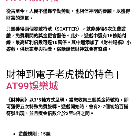
從古至今，人民不僅靠辛勤勞動，也相信神明的眷顧，以獲得
財富的運氣。
只需獲得兩個發散符號（SCATTER），就能獲得5次免費遊
戲，免費期間的獎金更會翻倍。此外，遊戲中還有15條賠付
線，最高紅利倍數可達10萬倍。其中還添加了《財神賜福》小
遊戲，供玩家參與抽獎，俗話說信財神就會有奇蹟。
財神到電子老虎機的特色 |
AT99娛樂城
《財神到》以3*5軸方式呈現，當您收集三個獎金符號時，即
可獲得五次特殊免費旋轉。遊戲開始時，會有3-7個初始百搭
符號出現，並且獎金倍數介於2至5倍之間。
遊戲規則 : 15線