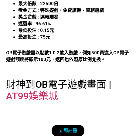
最大倍數 : 22500倍
獎金方式 : 特殊遊戲、免費旋轉、寶箱遊戲
獎金遊戲 : 選轉觸發
返還率 : 96.61%
最低投注 : 0.15元
最高投注 : 75元
OB電子遊戲需以點數1:0.2進入遊戲，例如500員進入OB電子
遊戲額度將顯示100元，返回也依照原比例兌換。
財神到OB電子遊戲畫面 |
AT99娛樂城
立即註冊