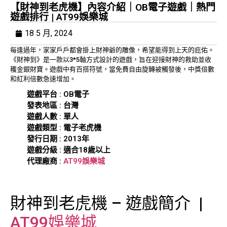
【財神到老虎機】內容介紹｜OB電子遊戲｜熱門
遊戲排行 | AT99娛樂城
18 5 月, 2024
每逢過年，家家戶戶都會掛上財神爺的雕像，希望能得到上天的庇佑。
《財神到》是一款以3*5軸方式設計的遊戲，旨在迎接財神的救助並收
穫金銀財寶。遊戲中有百搭符號，當免費自由旋轉被觸發後，中獎倍數
和紅利倍數急速增加。
遊戲平台 : OB電子
發表地區 : 台灣
遊戲人數 : 單人
遊戲類型 : 電子老虎機
發行日期 : 2013年
遊戲分級 : 適合18歲以上
代理廠商 :
AT99娛樂城
財神到老虎機 – 遊戲簡介 |
AT99娛樂城