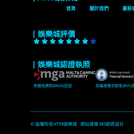
首頁
關於我們
最新
娛樂城評價
娛樂城認證執照
馬爾他牌照(MGA)認證
英屬維爾京群島(BVI)
© 版權所有
AT99娛樂城
網站建置 M3網頁設計