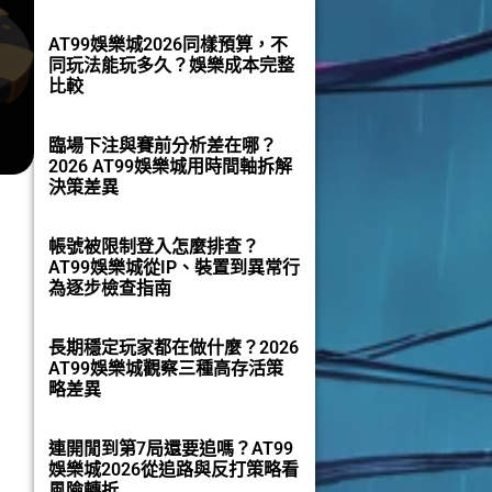
AT99娛樂城2026同樣預算，不
同玩法能玩多久？娛樂成本完整
比較
臨場下注與賽前分析差在哪？
2026 AT99娛樂城用時間軸拆解
決策差異
帳號被限制登入怎麼排查？
AT99娛樂城從IP、裝置到異常行
為逐步檢查指南
長期穩定玩家都在做什麼？2026
AT99娛樂城觀察三種高存活策
略差異
連開閒到第7局還要追嗎？AT99
娛樂城2026從追路與反打策略看
風險轉折