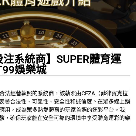
投注系統商】SUPER體育運
T99娛樂城
賓合法經營執照的系統商，該執照由CEZA（菲律賓克拉
表著合法性、可靠性、安全性和誠信度。在眾多線上娛
廣泛應用，成為眾多熱愛體育的玩家首選的運彩平台。我
驗，確保玩家能在安全可靠的環境中享受體育運彩的樂