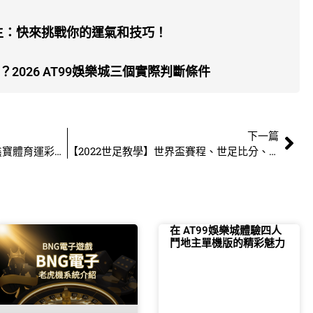
地主：快來挑戰你的運氣和技巧！
2026 AT99娛樂城三個實際判斷條件
下一篇
【鑫寶體育投注系統商】探索鑫寶體育運彩內容的豐富體驗！ | AT99娛樂城
【2022世足教學】世界盃賽程、世足比分、世足轉播、運彩投注完整教學 | AT99娛樂城
在 AT99娛樂城體驗四人
鬥地主單機版的精彩魅力