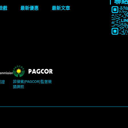
聯
遊戲
最新優惠
最新文章
菲律賓(PAGCOR)監督競
認證
猜牌照