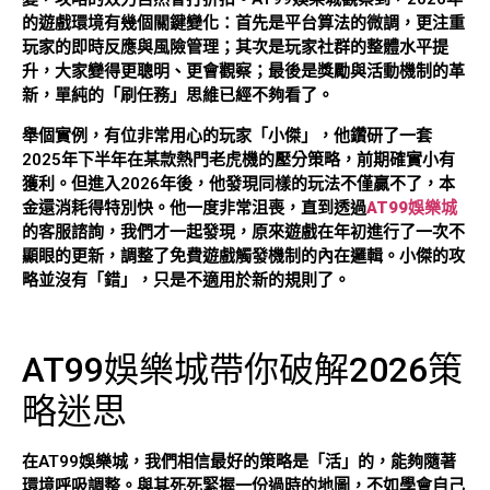
的遊戲環境有幾個關鍵變化：首先是平台算法的微調，更注重
玩家的即時反應與風險管理；其次是玩家社群的整體水平提
升，大家變得更聰明、更會觀察；最後是獎勵與活動機制的革
新，單純的「刷任務」思維已經不夠看了。
舉個實例，有位非常用心的玩家「小傑」，他鑽研了一套
2025年下半年在某款熱門老虎機的壓分策略，前期確實小有
獲利。但進入2026年後，他發現同樣的玩法不僅贏不了，本
金還消耗得特別快。他一度非常沮喪，直到透過
AT99娛樂城
的客服諮詢，我們才一起發現，原來遊戲在年初進行了一次不
顯眼的更新，調整了免費遊戲觸發機制的內在邏輯。小傑的攻
略並沒有「錯」，只是不適用於新的規則了。
AT99娛樂城帶你破解2026策
略迷思
在AT99娛樂城，我們相信最好的策略是「活」的，能夠隨著
環境呼吸調整。與其死死緊握一份過時的地圖，不如學會自己