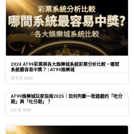
2024 AT99彩票與各大娛樂城系統彩票分析比較，哪間
系統最容易中獎？ | AT99娛樂城
25 5 月, 2024
AT99娛樂城玩家指南2025｜如何判斷一款遊戲的「吃分
期」與「吐分期」？
6 11 月, 2025