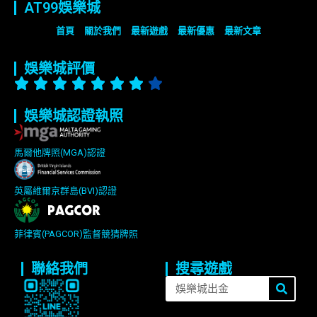
AT99娛樂城
首頁
關於我們
最新遊戲
最新優惠
最新文章
娛樂城評價
娛樂城認證執照
馬爾他牌照(MGA)認證
英屬維爾京群島(BVI)認證
菲律賓(PAGCOR)監督競猜牌照
聯絡我們
搜尋遊戲