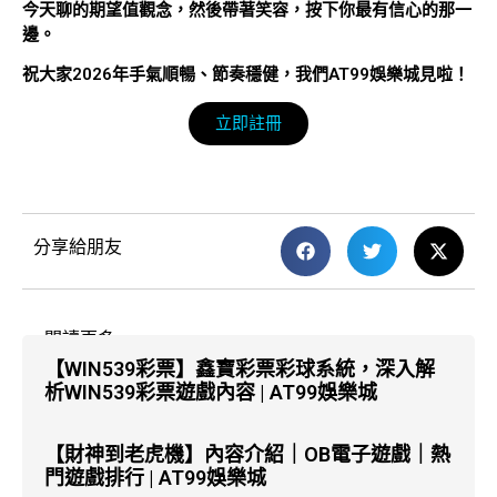
今天聊的期望值觀念，然後帶著笑容，按下你最有信心的那一
邊。
祝大家2026年手氣順暢、節奏穩健，我們AT99娛樂城見啦！
立即註冊
分享給朋友
閱讀更多
【WIN539彩票】鑫寶彩票彩球系統，深入解
析WIN539彩票遊戲內容 | AT99娛樂城
【財神到老虎機】內容介紹｜OB電子遊戲｜熱
門遊戲排行 | AT99娛樂城