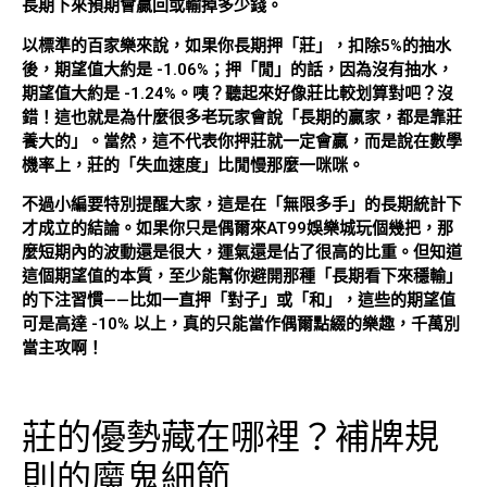
長期下來預期會贏回或輸掉多少錢。
以標準的百家樂來說，如果你長期押「莊」，扣除5%的抽水
後，期望值大約是 -1.06%；押「閒」的話，因為沒有抽水，
期望值大約是 -1.24%。咦？聽起來好像莊比較划算對吧？沒
錯！這也就是為什麼很多老玩家會說「長期的贏家，都是靠莊
養大的」。當然，這不代表你押莊就一定會贏，而是說在數學
機率上，莊的「失血速度」比閒慢那麼一咪咪。
不過小編要特別提醒大家，這是在「無限多手」的長期統計下
才成立的結論。如果你只是偶爾來AT99娛樂城玩個幾把，那
麼短期內的波動還是很大，運氣還是佔了很高的比重。但知道
這個期望值的本質，至少能幫你避開那種「長期看下來穩輸」
的下注習慣——比如一直押「對子」或「和」，這些的期望值
可是高達 -10% 以上，真的只能當作偶爾點綴的樂趣，千萬別
當主攻啊！
莊的優勢藏在哪裡？補牌規
則的魔鬼細節