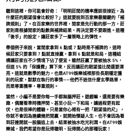
聽到這裡，你可能會好奇：「明明莊閒的機率應該很接近，為
什麼莊的期望值會比較好？」這就要說到百家樂最關鍵的「補
牌規則」了。在百家樂的世界裡，閒家是先行動的那一方，莊
家則是根據閒家的點數與補牌結果，再決定要不要跟進。這種
「後手」的設定，讓莊家多了一層策略上的彈性。
舉個例子來說，當閒家拿到 6 點或 7 點時是不補牌的，這時
候莊家只要拿到 7 點就直接贏，拿到 6 點就是和局，這種結
構讓莊家在不少情境下佔了便宜。雖然莊贏了要被抽水 5%，
但這 5% 的「保護費」算下來，反而讓莊的期望值比閒還要漂
亮。這就是數學的魅力，也是AT99娛樂城裡那些長期穩定獲
利的玩家，默默在執行的事情——他們不迷信什麼玄學路單，
而是尊重機率，尊重規則。
當然，小編不是要你每一手都無腦押莊。遊戲嘛，還是要有樂
趣，偶爾看準時機押閒、甚至小玩一下和局，讓過程更有起
伏，也是很棒的體驗。只是當你心裡有一把「期望值的尺」，
你就不會因為連續幾把閒贏，就開始懷疑人生，也不會因為看
到莊連開就一股腦追上去，結果被抽水吃光利潤。在AT99娛
樂城，我們希望你是玩得聰明、玩得開心的那種玩家！