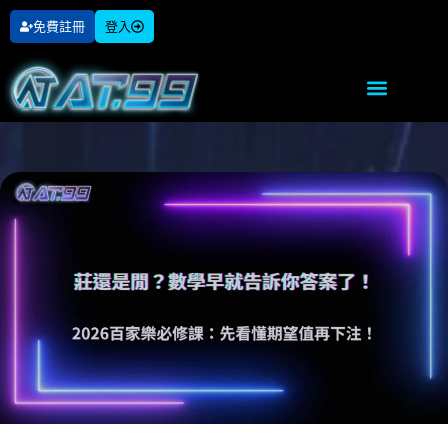
免費註冊
登入