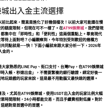
娛樂城出入金主流選擇
和以前比起來，簡直是進化了好幾個檔次！以前大家可能還在慢
費的額度限制，但現在可不一樣了。在
AT99娛樂城
，我們發現
，都集中在「即時性」和「便利性」這兩個重點上。畢竟現代
在等待上面對吧？小編觀察到，今年特別受到歡迎的幾種方
共同點就是——快！下面小編就來跟大家分析一下，2026年
入金的。
大家熟悉的LINE Pay、街口支付、台灣Pay，在AT99娛樂城
即時入帳、秒速出金」，不需要繁複的銀行驗證，綁定好後一
隨地玩遊戲的玩家來說，這是最不用動腦又最快速的選擇。
普及，尤其在AT99娛樂城，使用USDT出入金的玩家比例大幅
業時間限制，24小時都能交易，而且手續費相對低廉。對於
，這絕對是首選中的首選。