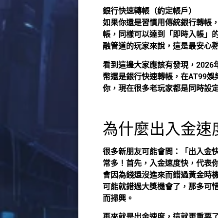
銀行快速轉帳（約定帳戶）
如果你還是習慣用傳統銀行轉帳，
帳，同樣可以達到「即時入帳」
融管道的玩家來說，這是最安心
看到這邊大家應該有發現，202
幣還是銀行快速轉帳，在AT99
你，現在很多老玩家都是同時設
為什麼出入金速
很多新朋友可能會問：「出入金
常多！首先，入金速度快，代表
會因為錢還沒進來而錯過黃金時
可能就錯過大獎機會了，那多可惜
而掃興。
再來就是出金速度，這就更重要