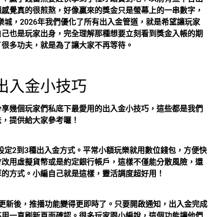
種感覺真的很煎熬，好像贏來的獎金只是螢幕上的一串數字，
樂城，2026年我們優化了所有出入金管道，就是希望讓玩家
自己也是玩家出身，完全理解那種想要立刻看到獎金入帳的期
了很多功夫，就是為了讓大家不再等待。
出入金小技巧
分享幾個玩家們私底下最愛用的出入金小技巧，這些都是我們
法，提供給大家參考囉！
城設定2到3種出入金方式。平常小額玩樂就用數位錢包，方便快
會改用虛擬貨幣或是約定銀行帳戶，這樣不僅能分散風險，還
算的方式。小編自己就是這樣，靈活調度超好用！
年版本更新後，推播功能變得更即時了。只要開啟通知，出入金完成
不用一直刷新頁面確認。很多玩家跟小編說，這個功能讓他們