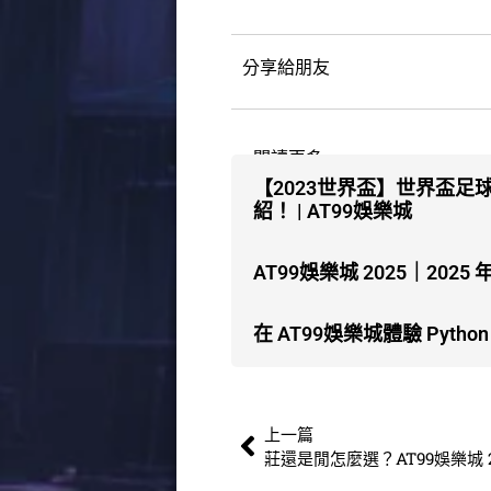
分享給朋友
閱讀更多
【2023世界盃】世界盃足
紹！ | AT99娛樂城
AT99娛樂城 2025｜2
在 AT99娛樂城體驗 Pyth
上一篇