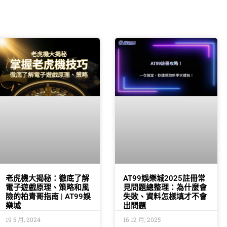
老虎機大揭秘：徹底了解
AT99娛樂城2025註冊常
電子遊戲原理、策略和風
見問題總整理：為什麼會
險的柏青哥指南 | AT99娛
失敗、資料怎樣填才不會
樂城
出問題
19 5 月, 2024
16 12 月, 2025