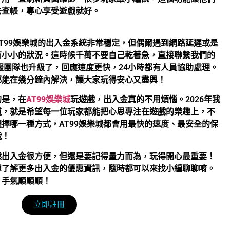
去查帳，專心享受遊戲就好。
T99娛樂城的出入金系統非常穩定，但偶爾遇到網路延遲或是
有小小的狀況。這時候千萬不要自己乾著急，直接聯繫我們的
客服團隊也升級了，回應速度更快，24小時都有人員協助處理。
都能在幾分鐘內解決，讓大家玩得安心又盡興！
的是，在
AT99娛樂城
玩遊戲，出入金真的不用煩惱。2026年我
道，就是希望每一位玩家都能把心思專注在遊戲的樂趣上，不
擇哪一種方式，AT99娛樂城都會用最快的速度、最安全的保
戰！
然出入金很方便，但還是要記得量力而為，玩得開心最重要！
想了解更多出入金的優惠資訊，隨時都可以來找小編聊聊唷。
、手氣順順順！
立即註冊