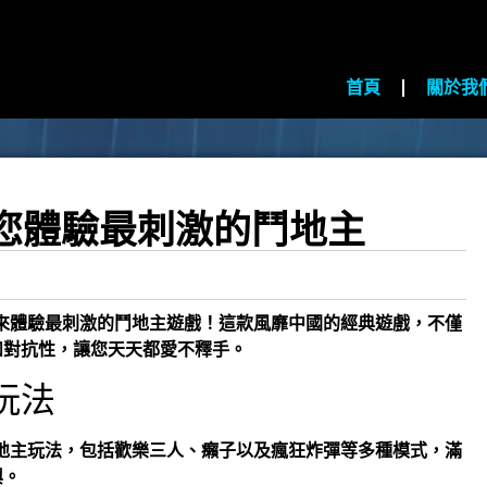
首頁
關於我
邀您體驗最刺激的鬥地主
您來體驗最刺激的鬥地主遊戲！這款風靡中國的經典遊戲，不僅
和對抗性，讓您天天都愛不釋手。
玩法
鬥地主玩法，包括歡樂三人、癩子以及瘋狂炸彈等多種模式，滿
興。