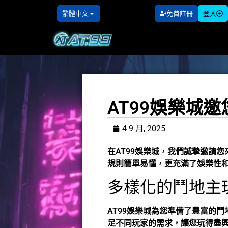
繁體中文
免費註冊
登入
AT99娛樂城
4 9 月, 2025
在AT99娛樂城，我們誠摯邀請
規則簡單易懂，更充滿了娛樂性
多樣化的鬥地主
AT99娛樂城為您準備了豐富的
足不同玩家的需求，讓您玩得盡