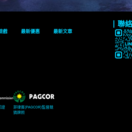
聯
遊戲
最新優惠
最新文章
菲律賓(PAGCOR)監督競
認證
猜牌照