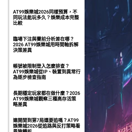
AT99娛樂城2026同樣預算，不
同玩法能玩多久？娛樂成本完整
比較
臨場下注與賽前分析差在哪？
2026 AT99娛樂城用時間軸拆解
決策差異
帳號被限制登入怎麼排查？
AT99娛樂城從IP、裝置到異常行
為逐步檢查指南
長期穩定玩家都在做什麼？2026
AT99娛樂城觀察三種高存活策
略差異
連開閒到第7局還要追嗎？AT99
娛樂城2026從追路與反打策略看
風險轉折