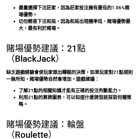
盡量選擇下注莊家，因為莊家投注擁有最低的1.06%賭
場優勢。
切勿輕易下注和局，因為和局出現機率低、賭場優勢最
大，最有利於賭場。
賭場優勢建議：21點
（BlackJack）
缺乏遊戲經驗會使玩家做出糟糕的決策，如果玩家對21點規則
一無所知，賭場優勢自然會增加。遊戲建議：
了解21點的相關知識才能有正確的投注判斷能力。
利用21點的算牌圖表，可以知道什麼牌型該採取何種策
略。
賭場優勢建議：輪盤
（Roulette）