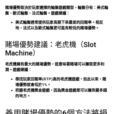
賭場優勢取決於玩家選擇的輪盤遊戲類型，輪盤分有：美式輪
盤、歐式輪盤、法式輪盤。遊戲建議：
美式輪盤通常提供玩家長期下來最差的回報率。相反
地，法式以及歐式輪盤更可能有較低的賭場優勢。
賭場優勢建議：老虎機（Slot
Machine）
老虎機擁有最大的賭場優勢，這意味著賭場可以賺取更多利
潤。遊戲建議：
尋找玩家回報率(RTP)高的老虎機遊戲，如此以來，賭
場優勢就會低於1%。
把握老虎機獎金遊戲，因為獎金遊戲是可以賺到最多錢
的地方。
善用賭場優勢的6個方法將損