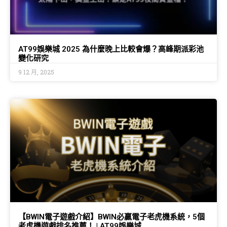
AT99娛樂城 2025 為什麼晚上比較會爆？高峰期派彩池
變化研究
9 12 月, 2025
【BWIN電子遊戲介紹】BWIN必贏電子老虎機系統，5個
老虎機遊戲排名推薦！ | AT99娛樂城