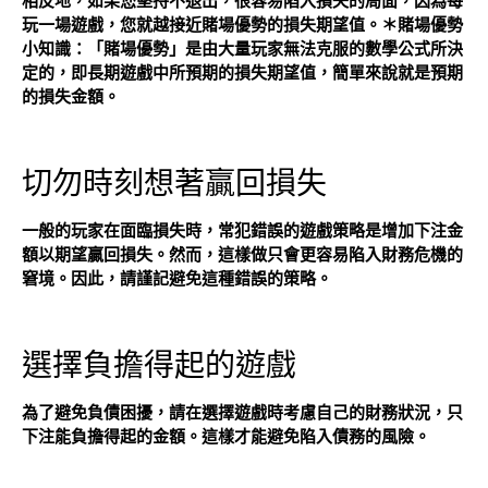
相反地，如果您堅持不退出，很容易陷入損失的局面，因為每
玩一場遊戲，您就越接近賭場優勢的損失期望值。＊賭場優勢
小知識：「賭場優勢」是由大量玩家無法克服的數學公式所決
定的，即長期遊戲中所預期的損失期望值，簡單來說就是預期
的損失金額。
切勿時刻想著贏回損失
一般的玩家在面臨損失時，常犯錯誤的遊戲策略是增加下注金
額以期望贏回損失。然而，這樣做只會更容易陷入財務危機的
窘境。因此，請謹記避免這種錯誤的策略。
選擇負擔得起的遊戲
為了避免負債困擾，請在選擇遊戲時考慮自己的財務狀況，只
下注能負擔得起的金額。這樣才能避免陷入債務的風險。