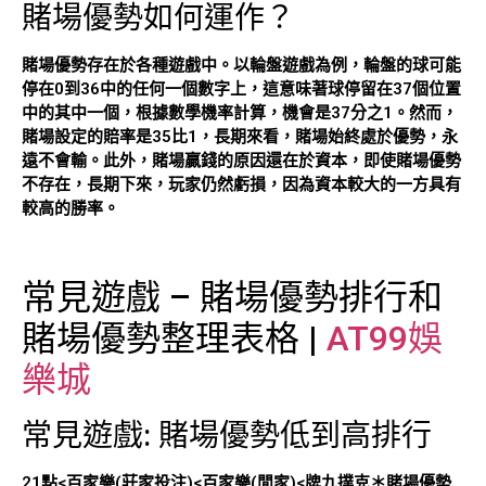
賭場優勢如何運作？
賭場優勢存在於各種遊戲中。以輪盤遊戲為例，輪盤的球可能
停在0到36中的任何一個數字上，這意味著球停留在37個位置
中的其中一個，根據數學機率計算，機會是37分之1。然而，
賭場設定的賠率是35比1，長期來看，賭場始終處於優勢，永
遠不會輸。此外，賭場贏錢的原因還在於資本，即使賭場優勢
不存在，長期下來，玩家仍然虧損，因為資本較大的一方具有
較高的勝率。
常見遊戲 – 賭場優勢排行和
賭場優勢整理表格 |
AT99娛
樂城
常見遊戲: 賭場優勢低到高排行
21點<百家樂(莊家投注)<百家樂(閒家)<牌九撲克＊賭場優勢