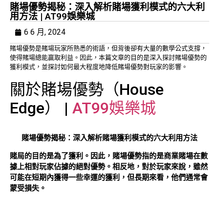
賭場優勢揭秘：深入解析賭場獲利模式的六大利
用方法 | AT99娛樂城
6 6 月, 2024
賭場優勢是賭場玩家所熟悉的術語，但背後卻有大量的數學公式支撐，
使得賭場總能贏取利益。因此，本篇文章的目的是深入探討賭場優勢的
獲利模式，並探討如何最大程度地降低賭場優勢對玩家的影響。
關於賭場優勢（House
Edge） |
AT99娛樂城
賭場優勢揭秘：深入解析賭場獲利模式的六大利用方法
賭局的目的是為了獲利。因此，賭場優勢指的是商業賭場在數
據上相對玩家佔據的絕對優勢。相反地，對於玩家來說，雖然
可能在短期內獲得一些幸運的獲利，但長期來看，他們通常會
蒙受損失。