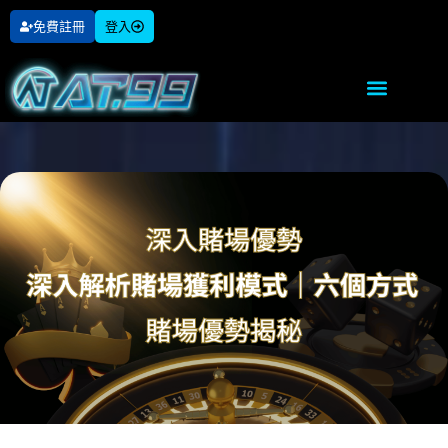
免費註冊
登入